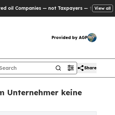
ies — not Taxpayers — the Chance to Cash in on P
View all
Provided by AGP
Share
m Unternehmer keine