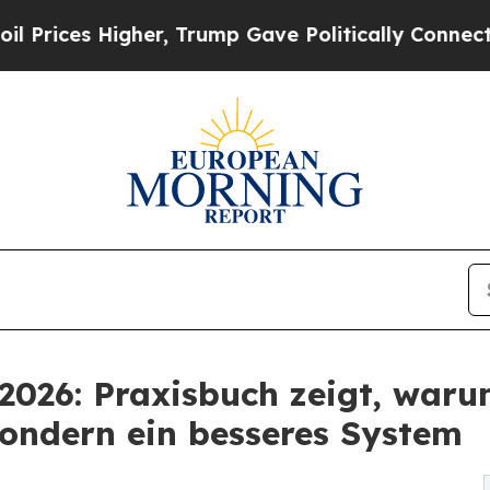
er, Trump Gave Politically Connected oil Compan
26: Praxisbuch zeigt, waru
sondern ein besseres System