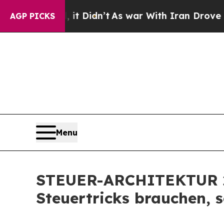
t Didn’t
As war With Iran Drove oil Prices High
AGP PICKS
Menu
STEUER-ARCHITEKTUR 20
Steuertricks brauchen, 