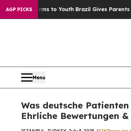
Harms to Youth
Brazil Gives Parents Social Media
AGP PICKS
Menu
Was deutsche Patienten 
Ehrliche Bewertungen &
ISTANBUL, TURKEY, July 3, 2025 /
EINPresswire