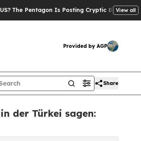
agon Is Posting Cryptic Biblical Messages on So
View all
Provided by AGP
Share
n der Türkei sagen: