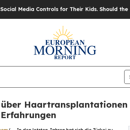
 Controls for Their Kids. Should the US?
The Pent
über Haartransplantationen i
 Erfahrungen
.com
/ -- In den letzten Jahren hat sich die Türkei zu