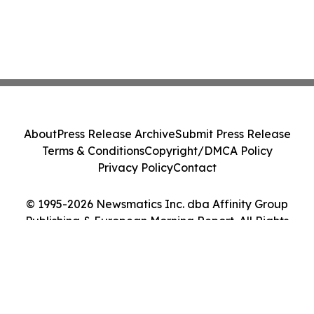
About
Press Release Archive
Submit Press Release
Terms & Conditions
Copyright/DMCA Policy
Privacy Policy
Contact
© 1995-2026 Newsmatics Inc. dba Affinity Group
Publishing & European Morning Report. All Rights
Reserved.
Cookie Settings / Your Privacy Choices